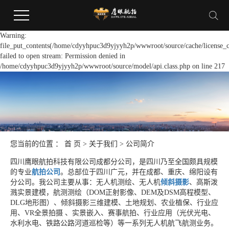
Warning:
file_put_contents(/home/cdyyhpuc3d9yjyyh2p/wwwroot/source/cache/license_c
failed to open stream: Permission denied in
/home/cdyyhpuc3d9yjyyh2p/wwwroot/source/model/api.class.php on line 217
您当前的位置 ：
首 页
>
关于我们
>
公司简介
四川鹰眼航拍科技有限公司成都分公司，是四川乃至全国颇具规模
的专业
航拍公司
。总部位于四川广元，并在成都、重庆、绵阳设有
分公司。我公司主要从事：无人机测绘、无人机
倾斜摄影
、高斯泼
溅实景建模，航测测绘（DOM正射影像、DEM及DSM高程模型、
DLG地形图）、倾斜摄影三维建模、土地规划、农业植保、行业应
用、VR全景拍摄 、实景嵌入、赛事航拍、行业应用（光伏光电、
水利水电、铁路公路河道巡检等）等一系列无人机航飞航测业务。